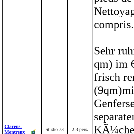
Nettoyag
compris.
Sehr ruh
qm) im 6
frisch r
(9qm)mit
Genfers
separate
KÃ¼che.
Clarens-
Studio 73
2-3 pers.
Montreux