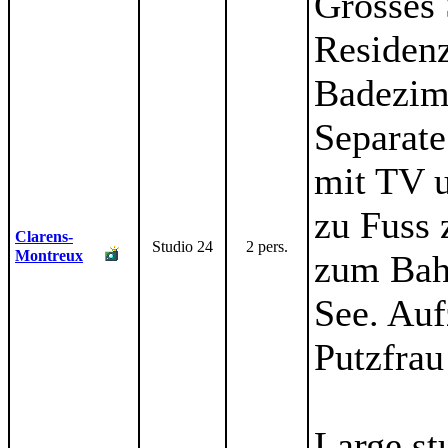
Grosses 
Residenz
Badezim
Separat
mit TV 
zu Fuss 
Clarens-
Studio 24
2 pers.
Montreux
zum Bah
See. Auf
Putzfrau
Large st