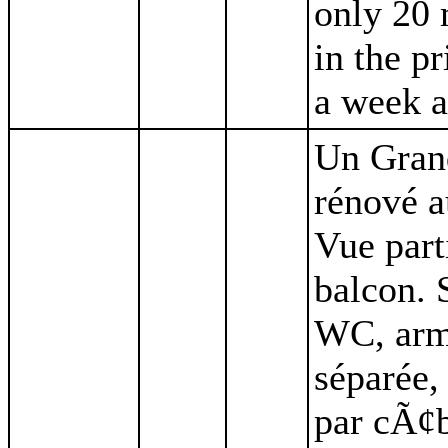
only 20 
in the p
a week a
Un Grand
rénové a
Vue part
balcon. 
WC, armo
séparée,
par cÃ¢b