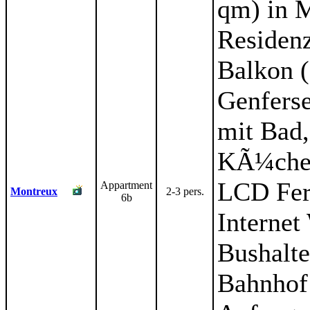
qm) in M
Residen
Balkon (
Genfers
mit Bad,
KÃ¼che.
LCD Fer
Appartment
Montreux
2-3 pers.
6b
Internet
Bushalte
Bahnhof