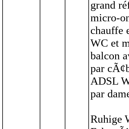
grand ré
micro-on
chauffe e
WC et ma
balcon a
par cÃ¢b
ADSL Wi-
par dam
Ruhige W