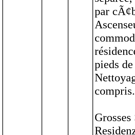
par cÃ¢
Ascenseu
commodit
résidenc
pieds de
Nettoyag
compris.
Grosses 
Residenz