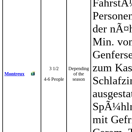
FahrstÃ
Persone
der nÃ¤h
Min. vo
Genfers
zum Kas
3 1/2
Depending
Montreux
of the
Schlafz
4-6 People
season
ausgesta
SpÃ¼hlm
mit Gefr