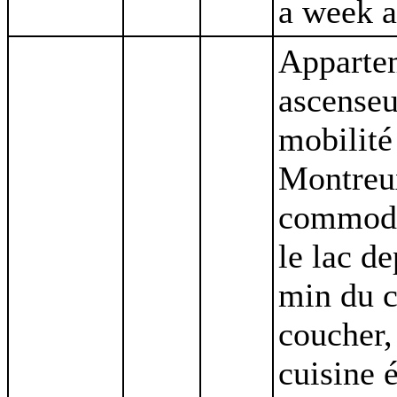
a week a
Appartem
ascenseu
mobilité
Montreux
commodit
le lac d
min du c
coucher,
cuisine é