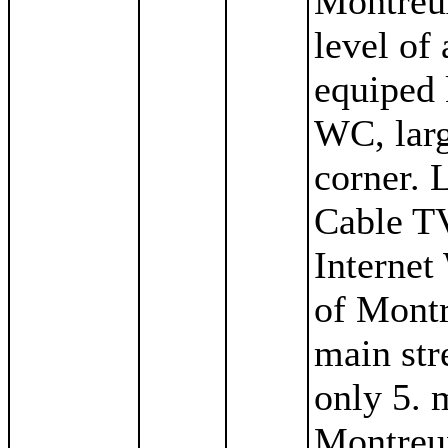
Montreux
level of
equiped 
WC, lar
corner. 
Cable TV
Internet
of Montr
main str
only 5. 
Montreux