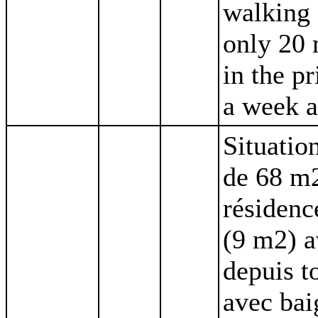
walking 
only 20 
in the p
a week a
Situatio
de 68 m2
résidenc
(9 m2) a
depuis t
avec bai