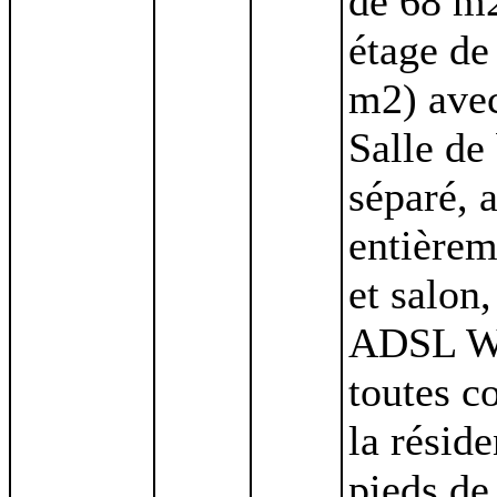
de 68 m
étage de
m2) avec
Salle de
séparé, 
entièrem
et salon
ADSL Wi-
toutes c
la réside
pieds de