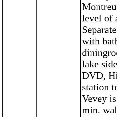
Montreux
level of
Separate
with bat
diningro
lake sid
DVD, Hi
station 
Vevey is
min. wal