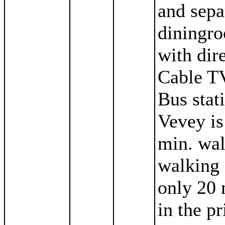
and sepa
diningro
with dir
Cable TV
Bus stat
Vevey is
min. wal
walking 
only 20 
in the p