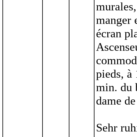
murales,
manger e
écran pl
Ascenseu
commodit
pieds, à 
min. du 
dame de
Sehr ruh