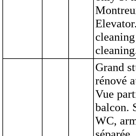
Montreux
Elevator
cleaning
cleaning
Grand st
rénové a
Vue part
balcon. 
WC, armo
séparée,