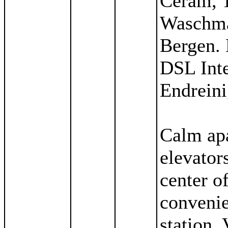
Ceram, 
Waschmas
Bergen.
DSL Inte
Endreini
Calm apa
elevator
center o
convenie
station.