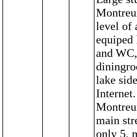
Montreux
level of
equiped 
and WC, 
diningro
lake si
Internet.
Montreux
main str
only 5. 