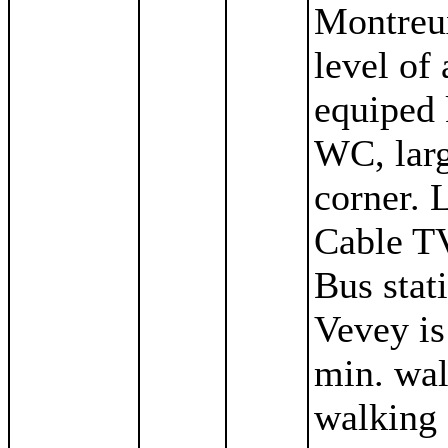
Montreux
level of
equiped 
WC, lar
corner. 
Cable T
Bus stat
Vevey is
min. wal
walking 