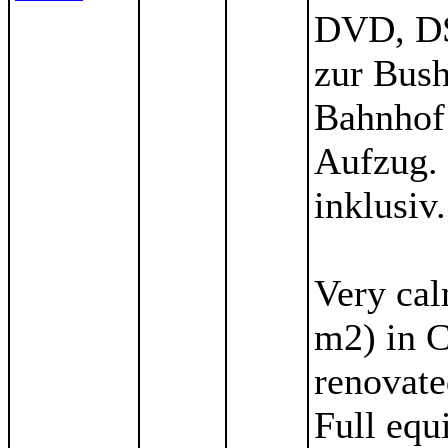
DVD, DSL
zur Bush
Bahnhof
Aufzug. 
inklusiv.
Very cal
m2) in 
renovated
Full equ