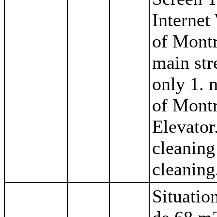
Internet
of Montr
main str
only 1. 
of Montr
Elevator
cleaning
cleaning
Situatio