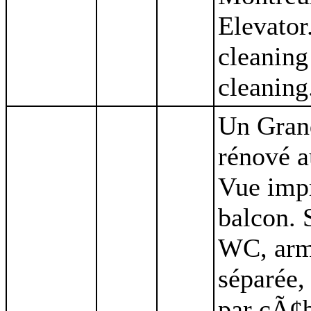
Elevator
cleaning
cleaning
Un Grand
rénové a
Vue impr
balcon. 
WC, armo
séparée,
par cÃ¢b