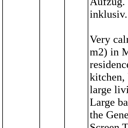
Aufzug. 
inklusiv.
Very cal
m2) in M
residenc
kitchen,
large li
Large ba
the Gene
Screen 